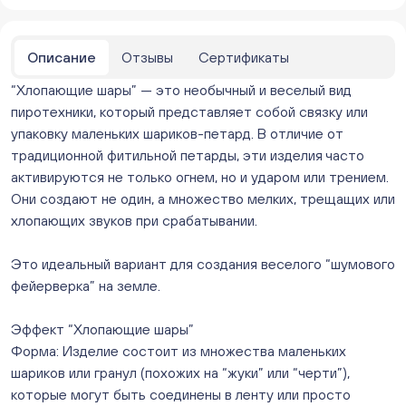
В наличии
Бейвеля 59 (Цветы) (Бейвеля, 59)
ежедневно с 10:00 до 20:00
Описание
Отзывы
Сертификаты
Нет в наличии
“Хлопающие шары” — это необычный и веселый вид
Краснопольский 13г (Цветы) (Краснопольский, 13Г)
ежедневно с 10:00 до 20:00
пиротехники, который представляет собой связку или
Нет в наличии
упаковку маленьких шариков-петард. В отличие от
Молния Зоопарк - Труда,166 (ул. Труда,166/5)
традиционной фитильной петарды, эти изделия часто
ежедневно с 10:00 до 20:00
активируются не только огнем, но и ударом или трением.
Нет в наличии
Они создают не один, а множество мелких, трещащих или
Невский. Черкасская 17 (г. Челябинск, ул.
хлопающих звуков при срабатывании.
Черкасская, д.17/1, за ТК "Невский")
ежедневно с 10:00 до 20:00
Это идеальный вариант для создания веселого “шумового
Мало
фейерверка” на земле.
Овчинникова, д 12 (Челябинск, улица Овчинникова,
12А)
Эффект “Хлопающие шары”
ежедневно с 10:00 до 20:00
В наличии
Форма: Изделие состоит из множества маленьких
Слава. Копейск, пр.Славы 8/1 (Копейск, пр. Славы
шариков или гранул (похожих на “жуки” или “черти”),
8/1, ТЦ "Слава")
которые могут быть соединены в ленту или просто