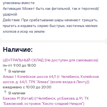
ежедневно с 10:00 до 20:00
упакованы вместе.
Нет в наличии
Активация: Может быть как фитильной, так и терочной/
Слон. Миасс, Автозаводцев (ТК Слон, г. Миасс)
ударной.
Нет в наличии
Действие: При срабатывании шары начинают трещать,
Сталеваров 5(ЦВЕТЫ) (г. Челябинск, ул. Сталеваров
прыгать и издавать серию быстрых, хаотичных мелких
5/3)
хлопков и искр на земле.
ежедневно с 10:00 до 20:00
Нет в наличии
Наличие:
ЦЕНТРАЛЬНЫЙ СКЛАД (Не доступен для самовывоза)
пн-пт 9:00 до 18:00
В наличии
Алмаз 1. Копейское шоссе 64/1 (г. Челябинск, Копейское
шоссе, д. 64/1, ТРК "Алмаз" (возле входа в Ленту))
ежедневно с 10:00 до 20:00
В наличии
Бажова 91 (Китай) (г.Челябинск, ул.Бажова, д.91, ТК
"Бажовский, островок "Кисло-сладкий Ниндзя")