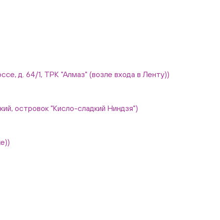
ссе, д. 64/1, ТРК "Алмаз" (возле входа в Ленту))
вский, островок "Кисло-сладкий Ниндзя")
е))