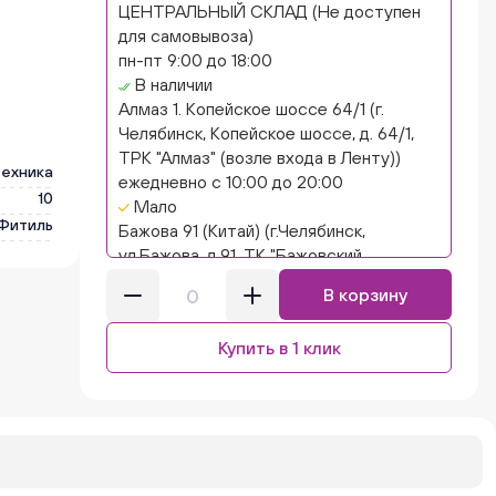
ЦЕНТРАЛЬНЫЙ СКЛАД (Не доступен
для самовывоза)
пн-пт 9:00 до 18:00
В наличии
Алмаз 1. Копейское шоссе 64/1 (г.
Челябинск, Копейское шоссе, д. 64/1,
ТРК "Алмаз" (возле входа в Ленту))
техника
ежедневно с 10:00 до 20:00
10
Мало
Фитиль
Бажова 91 (Китай) (г.Челябинск,
ул.Бажова, д.91, ТК "Бажовский,
островок "Кисло-сладкий Ниндзя")
В корзину
ежедневно с 10:00 до 20:00
Нет в наличии
Купить в 1 клик
Бажова 91 Цветы (г. Челябинск,
ул.Бажова, д91/1 (на парковке))
ежедневно с 10:00 до 20:00
Нет в наличии
Бейвеля 59 (Цветы) (Бейвеля, 59)
ежедневно с 10:00 до 20:00