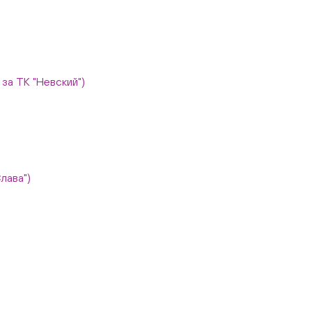
, за ТК "Невский")
Слава")