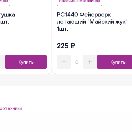
инах
Наличие в магазинах
тушка
РС1440 Фейерверк
1шт.
летающий "Майский жук"
1шт.
225 ₽
Купить
Купить
ротехники