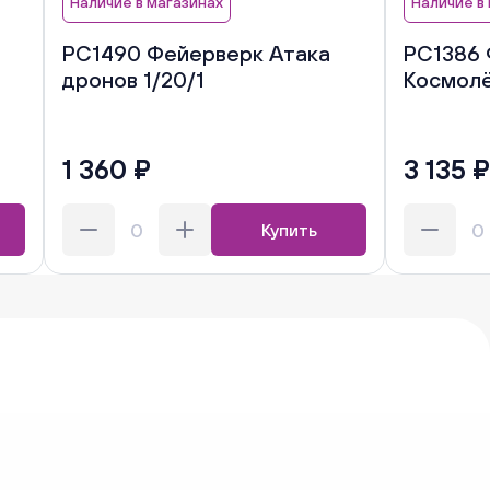
Наличие в магазинах
Наличие в
РС1490 Фейерверк Атака
РС1386
дронов 1/20/1
Космолё
1 360 ₽
3 135 ₽
Купить