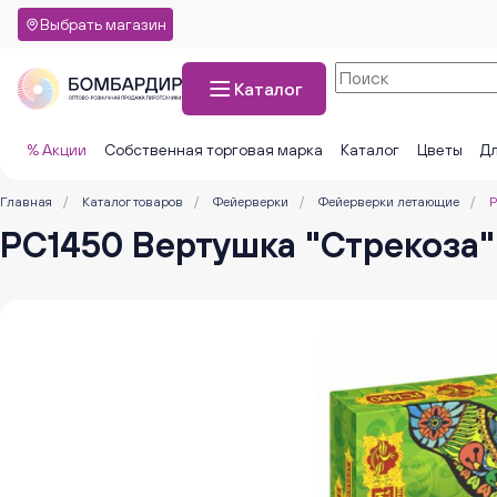
Выбрать магазин
Каталог
% Акции
Собственная торговая марка
Каталог
Цветы
Дл
Главная
/
Каталог товаров
/
Фейерверки
/
Фейерверки летающие
/
Р
РС1450 Вертушка "Стрекоза"