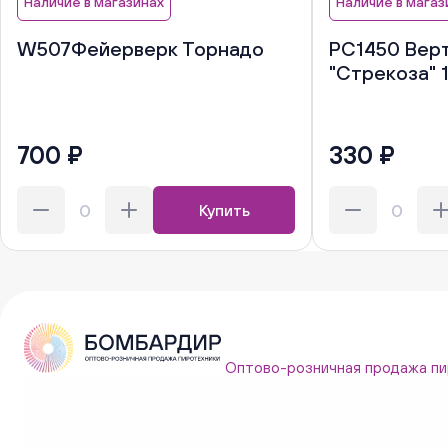
Наличие в магазинах
Наличие в магаз
W507Фейерверк Торнадо
РС1450 Вер
"Стрекоза" 
700 ₽
330 ₽
Купить
Оптово-розничная продажа пи