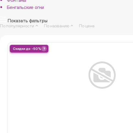
Бенгальские огни
Показать фильтры
По популярности
По названию
По цене
Скидки до -50%
?