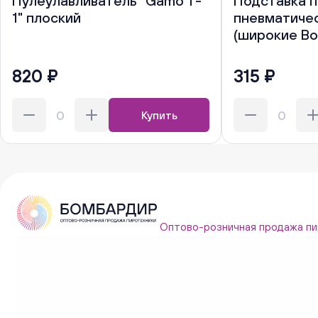
Пулеулавливатель "Gamo T-
Подставка 
1" плоский
пневматиче
(широкие Bo
820 ₽
315 ₽
Купить
Оптово-розничная продажа пи