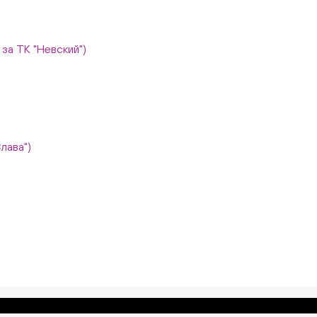
, за ТК "Невский")
Слава")