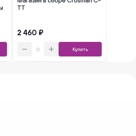
Магазин в сборе Crosman C-
ы
TT
2 460 ₽
Купить