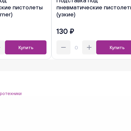
под
Подставка под
ские пистолеты
пневматические пистолет
rner)
(узкие)
130 ₽
Купить
Купить
ротехники