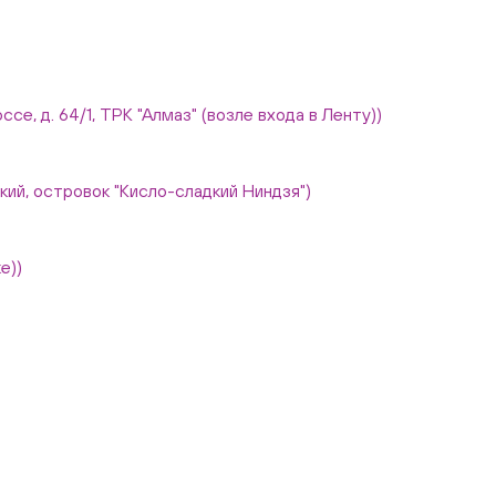
ссе, д. 64/1, ТРК "Алмаз" (возле входа в Ленту))
вский, островок "Кисло-сладкий Ниндзя")
е))